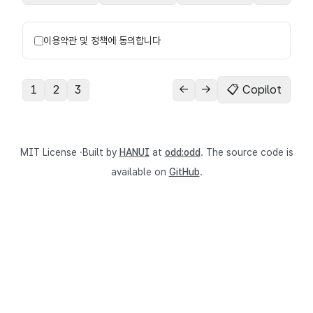
이용약관 및 정책에 동의합니다
1
2
3
←
→
📋 Copilot
MIT License ·Built by
HANUI
at
odd:odd
. The source code is
available on
GitHub
.