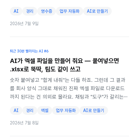
는 게 아니거든요.
AI
경리
영수증
업무 자동화
AI로 만들기
2026년 7월 9일
퇴근 30분 빨라지는 AI
#6
AI가 엑셀 파일을 만들어 줘요 — 붙여넣으면
.xlsx로 뚝딱, 팀도 같이 쓰고
숫자 붙여넣고 "합계 내줘"는 다들 하죠. 그런데 그 결과
를 회사 양식 그대로 채워진 진짜 엑셀 파일로 다운로드
까지 된다는 건 의외로 몰라요. 채팅과 "도구"가 갈리는
지점이 여기예요.
AI
경리
엑셀
업무 자동화
AI로 만들기
2026년 7월 8일