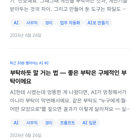
기" 신호예요. 그때그때 계산을 부탁하는 것과, 계산기를
받아두는 것의 차이. 그리고 만들어 둔 도구는 파일도 뽑
고 팀도 같이 써요.
AI
사무직
경리
업무 자동화
AI로 만들기
2026년 6월 26일
퇴근 30분 빨라지는 AI
#2
부탁하듯 말 거는 법 — 좋은 부탁은 구체적인 부
탁이에요
AI한테 시켰는데 엉뚱한 게 나왔다면, AI가 멍청해서가
아니라 부탁이 막연해서예요. 같은 부탁도 "누구에게·뭘·
어떤 모양으로"를 짚으면 결과가 이렇게 달라져요 — 실
제로 비교해서 보여드려요.
AI
사무직
경리
프롬프트
AI 입문
2026년 6월 26일