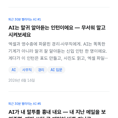
퇴근 30분 빨라지는 AI
#1
AI는 말귀 알아듣는 인턴이에요 — 무서워 말고
시켜보세요
엑셀과 영수증에 파묻힌 경리·사무직에게. AI는 똑똑한
기계가 아니라 말귀 잘 알아듣는 신입 인턴 한 명이에요.
게다가 이 인턴은 표도 만들고, 사진도 읽고, 엑셀 파일까
지 뽑아줘요 — 전부 말로만.
AI
사무직
경리
AI 입문
2026년 6월 16일
퇴근 30분 빨라지는 AI
#5
AI가 내 말투를 흉내 내요 — 내 지난 메일을 보