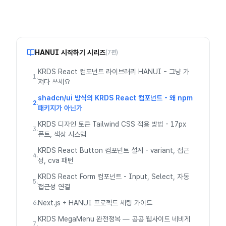
HANUI 시작하기
시리즈
(
7
편)
KRDS React 컴포넌트 라이브러리 HANUI - 그냥 가
1
.
져다 쓰세요
shadcn/ui 방식의 KRDS React 컴포넌트 - 왜 npm
2
.
패키지가 아닌가
KRDS 디자인 토큰 Tailwind CSS 적용 방법 - 17px
3
.
폰트, 색상 시스템
KRDS React Button 컴포넌트 설계 - variant, 접근
4
.
성, cva 패턴
KRDS React Form 컴포넌트 - Input, Select, 자동
5
.
접근성 연결
Next.js + HANUI 프로젝트 세팅 가이드
6
.
KRDS MegaMenu 완전정복 — 공공 웹사이트 네비게
7
.