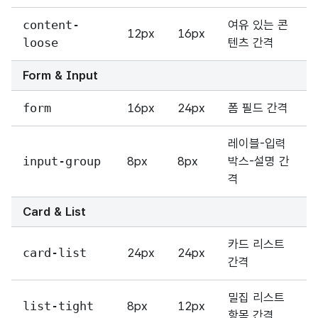
content-
여유 있는 콘
12px
16px
loose
텐츠 간격
Form & Input
form
16px
24px
폼 필드 간격
레이블-입력
input-group
8px
8px
박스-설명 간
격
Card & List
카드 리스트
card-list
24px
24px
간격
밀집 리스트
list-tight
8px
12px
항목 간격