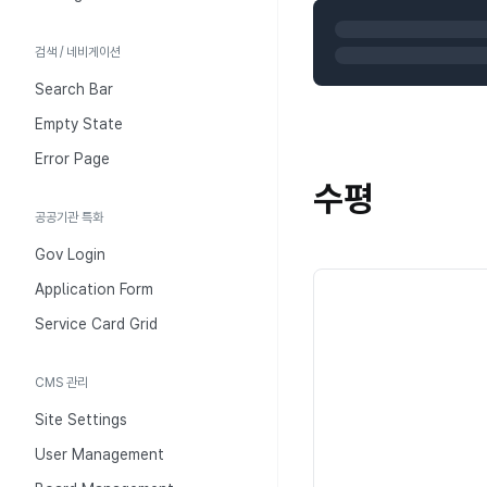
검색 / 네비게이션
Search Bar
Empty State
Error Page
수평
공공기관 특화
Gov Login
Application Form
Service Card Grid
CMS 관리
서울
Site Settings
부산
User Management
대구