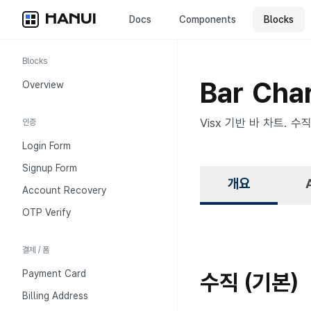
HANUI
Docs
Components
Blocks
Blocks
Bar Cha
Overview
Visx 기반 바 차트. 
인증
Login Form
Signup Form
개요
Account Recovery
OTP Verify
결제 / 폼
Payment Card
수직 (기본)
Billing Address