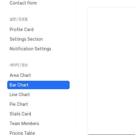
Contact Form
설정 / 프로필
Profile Card
Settings Section
1,000
Notification Settings
800
데이터 / 정보
600
Area Chart
400
Bar Chart
200
Line Chart
0
Pie Chart
서울
부산
대구
인천
광주
Stats Card
Team Members
Pricing Table