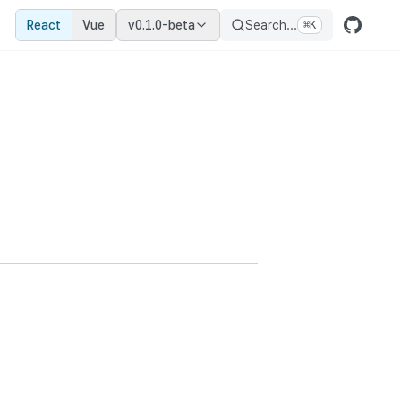
React
Vue
v0.1.0-beta
Search...
⌘
K