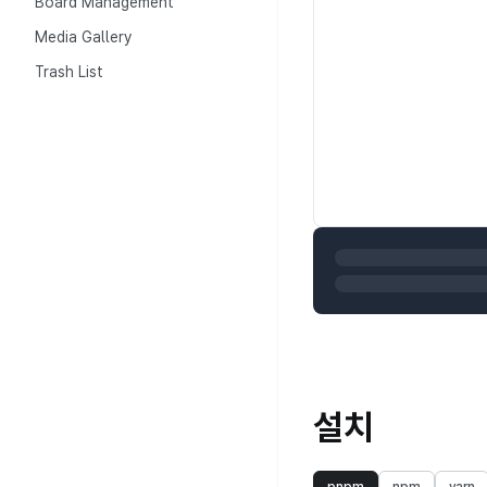
Board Management
Media Gallery
인천
Trash List
광주
1,000
200
400
600
800
0
설치