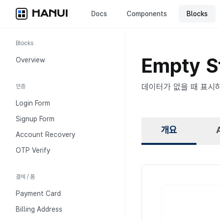
HANUI
Docs
Components
Blocks
Blocks
Empty S
Overview
데이터가 없을 때 표시하
인증
Login Form
Signup Form
개요
Account Recovery
OTP Verify
결제 / 폼
Payment Card
개요
Billing Address