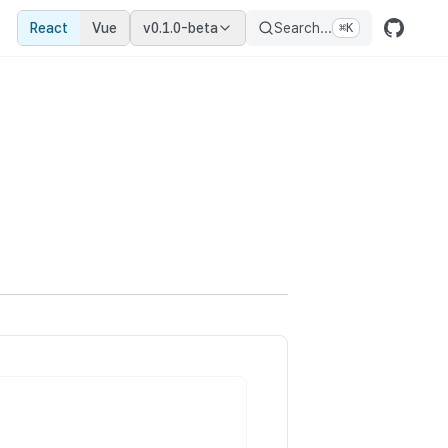
React
Vue
v0.1.0-beta
Search...
⌘
K