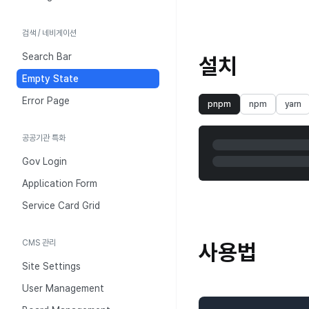
검색 / 네비게이션
Search Bar
설치
Empty State
Error Page
pnpm
npm
yarn
공공기관 특화
Gov Login
Application Form
Service Card Grid
CMS 관리
사용법
Site Settings
User Management