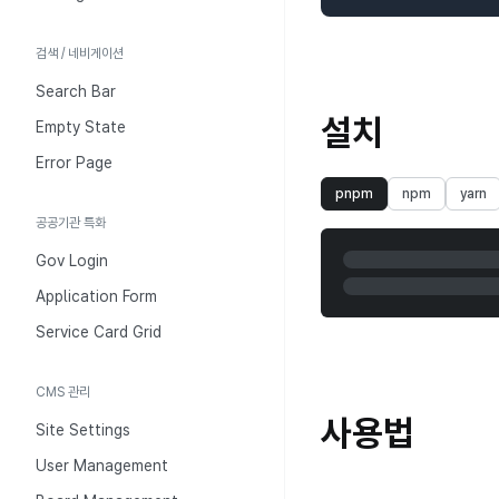
검색 / 네비게이션
Search Bar
설치
Empty State
Error Page
pnpm
npm
yarn
공공기관 특화
Gov Login
Application Form
Service Card Grid
CMS 관리
사용법
Site Settings
User Management