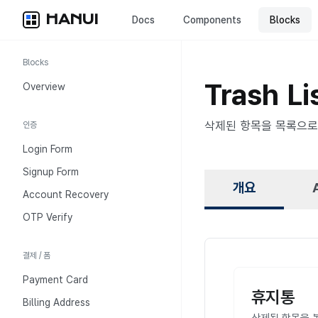
HANUI
Docs
Components
Blocks
Blocks
Trash Li
Overview
삭제된 항목을 목록으로
인증
Login Form
Signup Form
개요
Account Recovery
OTP Verify
결제 / 폼
Payment Card
개요
휴지통
Billing Address