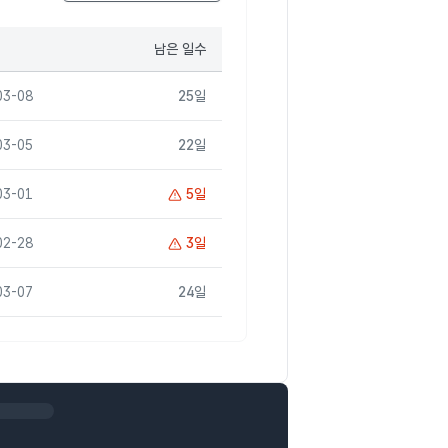
남은 일수
03-08
25
일
03-05
22
일
만료 임박:
03-01
5
일
만료 임박:
02-28
3
일
03-07
24
일