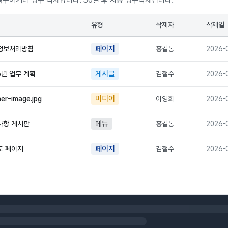
복구하거나 영구 삭제합니다. 30일 후 자동 영구삭제됩니다.
유형
삭제자
삭제일
페이지
정보처리방침
홍길동
2026-
게시글
6년 업무 계획
김철수
2026-
미디어
er-image.jpg
이영희
2026-
메뉴
사항 게시판
홍길동
2026-
페이지
도 페이지
김철수
2026-