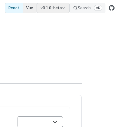
React
Vue
v0.1.0-beta
Search...
⌘
K
유형 필터