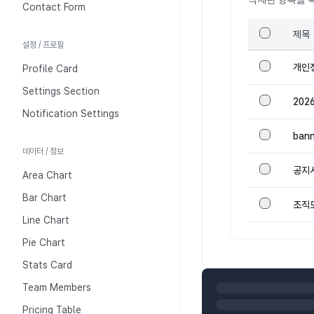
삭제된 항목을 
Contact Form
제목
설정 / 프로필
개인
Profile Card
Settings Section
202
Notification Settings
bann
데이터 / 정보
공지
Area Chart
Bar Chart
조직
Line Chart
Pie Chart
Stats Card
Team Members
Pricing Table