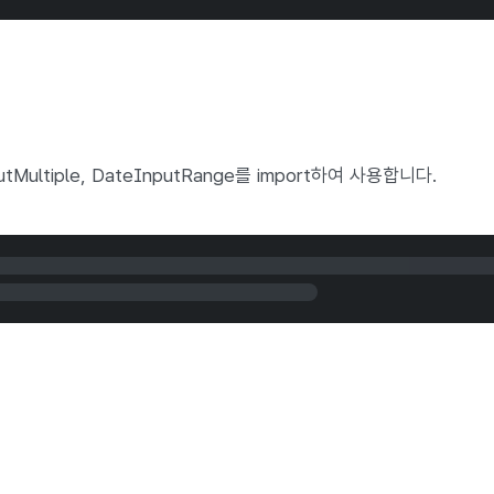
putMultiple, DateInputRange를 import하여 사용합니다.