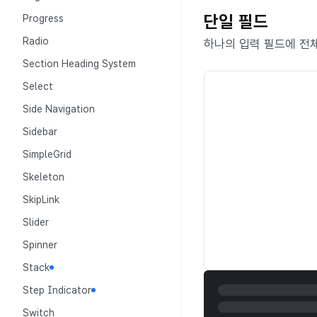
단일 필드
Progress
Radio
하나의 입력 필드에 전
Section Heading System
Select
Side Navigation
Sidebar
SimpleGrid
Skeleton
SkipLink
Slider
Spinner
Stack
Step Indicator
Switch