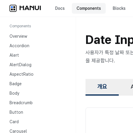
HANUI
Docs
Components
Blocks
Components
Date In
Overview
Accordion
사용자가 특정 날짜 또는
Alert
을 제공합니다.
AlertDialog
AspectRatio
Badge
개요
Body
Breadcrumb
Button
Card
개요
Carousel