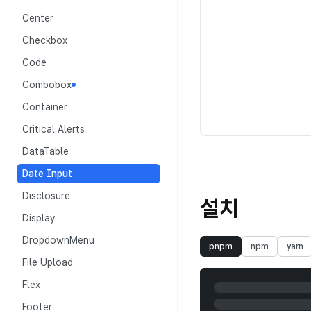
Center
Checkbox
Code
Combobox
Container
Critical Alerts
DataTable
Date Input
Disclosure
설치
Display
DropdownMenu
pnpm
npm
yarn
File Upload
Flex
Footer