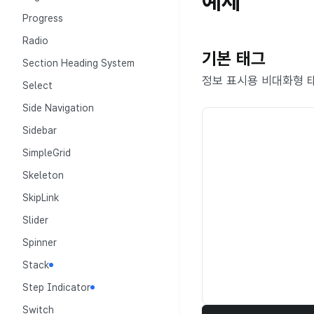
예제
Progress
Radio
기본 태그
Section Heading System
정보 표시용 비대화형 
Select
Side Navigation
Sidebar
SimpleGrid
Skeleton
SkipLink
Slider
Spinner
Stack
Step Indicator
Switch