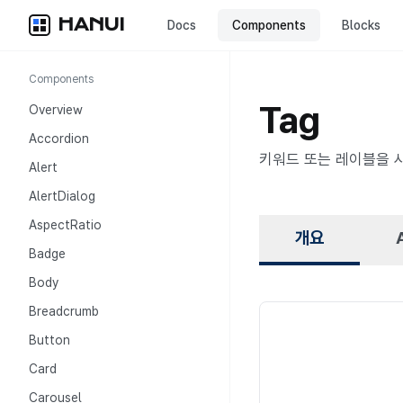
HANUI
Docs
Components
Blocks
Components
Tag
Overview
Accordion
키워드 또는 레이블을 
Alert
AlertDialog
AspectRatio
개요
Badge
Body
Breadcrumb
Button
개요
Card
Carousel
Tag는 콘텐츠 항목에 분