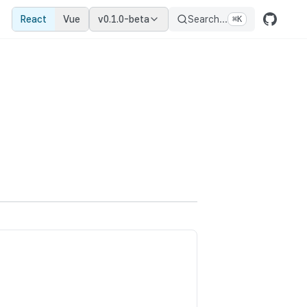
React
Vue
v0.1.0-beta
Search...
⌘
K
다. Tag, SelectableTag, RemovableTag, TagG