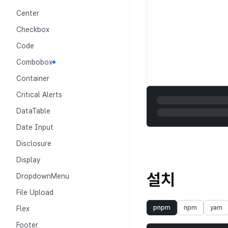
Center
Checkbox
Code
Combobox
Container
Critical Alerts
DataTable
Date Input
Disclosure
Display
설치
DropdownMenu
File Upload
pnpm
npm
yarn
Flex
Footer