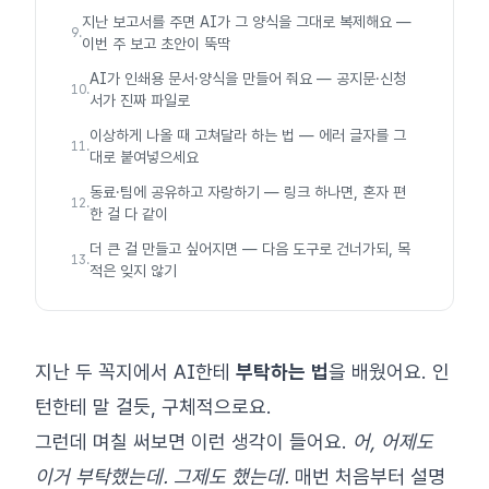
지난 보고서를 주면 AI가 그 양식을 그대로 복제해요 —
9
.
이번 주 보고 초안이 뚝딱
AI가 인쇄용 문서·양식을 만들어 줘요 — 공지문·신청
10
.
서가 진짜 파일로
이상하게 나올 때 고쳐달라 하는 법 — 에러 글자를 그
11
.
대로 붙여넣으세요
동료·팀에 공유하고 자랑하기 — 링크 하나면, 혼자 편
12
.
한 걸 다 같이
더 큰 걸 만들고 싶어지면 — 다음 도구로 건너가되, 목
13
.
적은 잊지 않기
지난 두 꼭지에서 AI한테
부탁하는 법
을 배웠어요. 인
턴한테 말 걸듯, 구체적으로요.
그런데 며칠 써보면 이런 생각이 들어요.
어, 어제도
이거 부탁했는데. 그제도 했는데.
매번 처음부터 설명