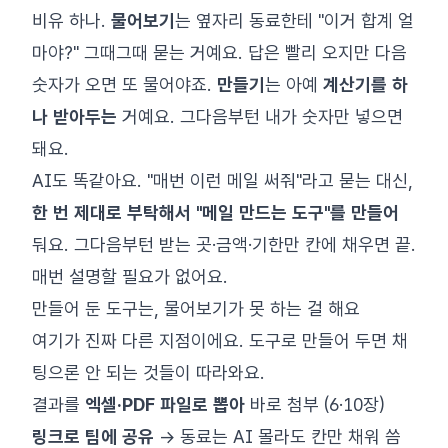
비유 하나.
물어보기
는 옆자리 동료한테 "이거 합계 얼
마야?" 그때그때 묻는 거예요. 답은 빨리 오지만 다음
숫자가 오면 또 물어야죠.
만들기
는 아예
계산기를 하
나 받아두는
거예요. 그다음부턴 내가 숫자만 넣으면
돼요.
AI도 똑같아요. "매번 이런 메일 써줘"라고 묻는 대신,
한 번 제대로 부탁해서 "메일 만드는 도구"를 만들어
둬요. 그다음부턴 받는 곳·금액·기한만 칸에 채우면 끝.
매번 설명할 필요가 없어요.
만들어 둔 도구는, 물어보기가 못 하는 걸 해요
여기가 진짜 다른 지점이에요. 도구로 만들어 두면 채
팅으론 안 되는 것들이 따라와요.
결과를
엑셀·PDF 파일로 뽑아
바로 첨부 (6·10장)
링크로 팀에 공유
→ 동료는 AI 몰라도 칸만 채워 씀