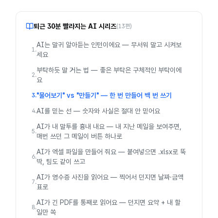
퇴근 30분 빨라지는 AI
시리즈
(
13
편)
AI는 말귀 알아듣는 인턴이에요 — 무서워 말고 시켜보
1
.
세요
부탁하듯 말 거는 법 — 좋은 부탁은 구체적인 부탁이에
2
.
요
"물어보기" vs "만들기" — 한 번 만들어 백 번 쓰기
3
.
AI를 믿는 선 — 숫자와 사실은 절대 안 믿어요
4
.
AI가 내 말투를 흉내 내요 — 내 지난 메일을 보여주면,
5
.
매번 쓰던 그 메일이 버튼 하나로
AI가 엑셀 파일을 만들어 줘요 — 붙여넣으면 .xlsx로 뚝
6
.
딱, 팀도 같이 쓰고
AI가 영수증 사진을 읽어요 — 찍어서 던지면 날짜·금액
7
.
표로
AI가 긴 PDF를 통째로 읽어요 — 던지면 요약 + 내 할
8
.
일만 쏙